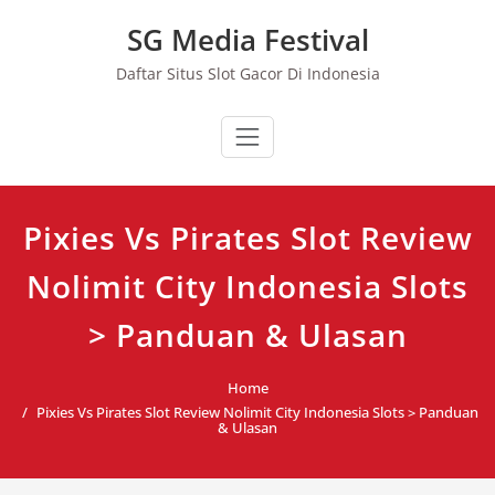
Skip
SG Media Festival
to
content
Daftar Situs Slot Gacor Di Indonesia
Pixies Vs Pirates Slot Review
Nolimit City Indonesia Slots
> Panduan & Ulasan
Home
Pixies Vs Pirates Slot Review Nolimit City Indonesia Slots > Panduan
& Ulasan