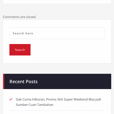
Comments are closed.
Recent Posts
Gak Cuma Hiburan, Promo Slot Super Weekend Bisa Jadi
Sumber Cuan Tambahan