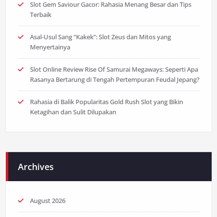
Slot Gem Saviour Gacor: Rahasia Menang Besar dan Tips
Terbaik
Asal-Usul Sang “Kakek”: Slot Zeus dan Mitos yang
Menyertainya
Slot Online Review Rise Of Samurai Megaways: Seperti Apa
Rasanya Bertarung di Tengah Pertempuran Feudal Jepang?
Rahasia di Balik Popularitas Gold Rush Slot yang Bikin
Ketagihan dan Sulit Dilupakan
Archives
August 2026