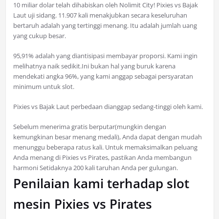
10 miliar dolar telah dihabiskan oleh Nolimit City! Pixies vs Bajak
Laut uji sidang. 11.907 kali menakjubkan secara keseluruhan
bertaruh adalah yang tertinggi menang. Itu adalah jumlah uang
yang cukup besar.
95,91% adalah yang diantisipasi membayar proporsi. Kami ingin
melihatnya naik sedikit.Ini bukan hal yang buruk karena
mendekati angka 96%, yang kami anggap sebagai persyaratan
minimum untuk slot.
Pixies vs Bajak Laut perbedaan dianggap sedang-tinggi oleh kami.
Sebelum menerima gratis berputar(mungkin dengan
kemungkinan besar menang medali), Anda dapat dengan mudah
menunggu beberapa ratus kali. Untuk memaksimalkan peluang
Anda menang di Pixies vs Pirates, pastikan Anda membangun
harmoni Setidaknya 200 kali taruhan Anda per gulungan.
Penilaian kami terhadap slot
mesin Pixies vs Pirates