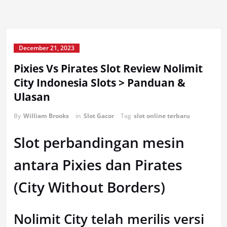
December 21, 2023
Pixies Vs Pirates Slot Review Nolimit
City Indonesia Slots > Panduan &
Ulasan
By
William Brooks
in
Slot Gacor
Tag
slot online terbaru
Slot perbandingan mesin
antara Pixies dan Pirates
(City Without Borders)
Nolimit City telah merilis versi