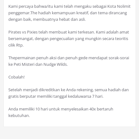
Kami percaya bahwa/itu kami telah mengaku sebagai Kota Nolimit
penggemar.The hadiah kemampuan kreatif, dan tema dirancang
dengan baik, membuatnya hebat dan asli.
Pirates vs Pixies telah membuat kami terkesan. Kami adalah amat
bersemangat, dengan pengecualian yang mungkin secara teoritis
cilik Rtp.
Thepermainan penuh aksi dan penuh gede mendapat sorak-sorai
ke Peti Misteri dan Nudge Wilds.
Cobalah!
Setelah menjadi dikreditkan ke Anda rekening, semua hadiah dan
gratis berputar memiliki tanggal kedaluwarsa 7 hari.
Anda memiliki 10 hari untuk menyelesaikan 40x bertaruh
kebutuhan.