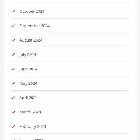
October 2024
September 2024
August 2024
July 2024
June 2024
May 2024
April 2024
March 2024
February 2024