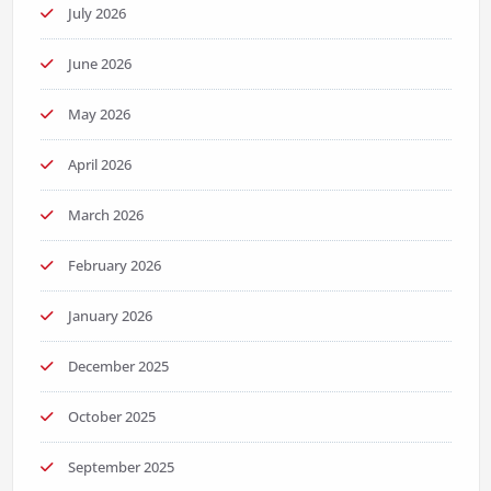
July 2026
June 2026
May 2026
April 2026
March 2026
February 2026
January 2026
December 2025
October 2025
September 2025