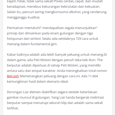
kejam.Tidak, tidak sama sekali! Pixies cerdas, cepat, dan mudah
beradaptasi, menebus kekurangan kebrutalan dan kekuatan.
Selain itu, pencuri sering mengkonsumsi alkohol, yang cenderung
mengganggu kualitas.
Permainan mematuhi” mendapatkan segala menunjukkan”
prinsip dan dimainkan pada enam gulungan dengan tiga
himpunan dari simbol. Selalu ada setidaknya 729 cara untuk
menang dalam fundamental gim.
Kabar baiknya adalah ada lebih banyak peluang untuk menang.Di
dalam game, ada Peti Misteri dengan penuh teka-teki ikon. The
berputar adalah diperluas di setiap Peti Misteri, yang memiliki
antara satu dan empat karakter. Anda meningkatkan total nomor
Betcash
Memenangkan peluang dengan cara ini. Ada 11.664
kemungkinan hasil dalam skenario ideal.
Dorongan Liar elemen diaktifkan segera setelah keterlaluan
gambar muncul di gulungan. Yang Liar tanda bergerak melintasi
berputar sampai menutupi seluruh klip dan adalah sama sekali
terlihat.