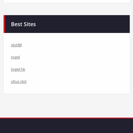
Best Sites
slot88
togel
togel hk
situs slot