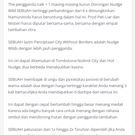
The pengganda naik + 1 masing-masing kurun Dorongan Nudge
Wild.SEBUAH tertinggi perbandingan dari 6 x dimungkinkan.
NamunAnda harus beruntung dalam hal ini. Prod Peti Liar dan
Misteri harus diputar bersama-sama, bersama dengan empat
tambahan citra.
SEBUAH lazim Penciptaan City Without Borders adalah Nudge
Wilds dengan lebih jauh pengganda.
Ini ciri dapat ditemukan di Tombstone Nolimit City dan Hot
Nudge, dua berbeda menakjubkan kasino.
SEBUAH membajak di ungu dan pyxie(atau poove) di berubah
warna adalah dua dengan harga tertinggi karakter.Anda menang 3
kali bertaruhJika Anda mendapatkan 6 daritipe dari semua ini.
Ini dapat dengan cepat bertambah hingga besar menang medali
Karena ada begitu banyak cara untuk menang dengan rahasia
simbol dan mendorong hutan dengan pengganda tambahan.
SEBUAH pelunasan dari 1x hingga 2x Taruhan diperoleh jika Anda